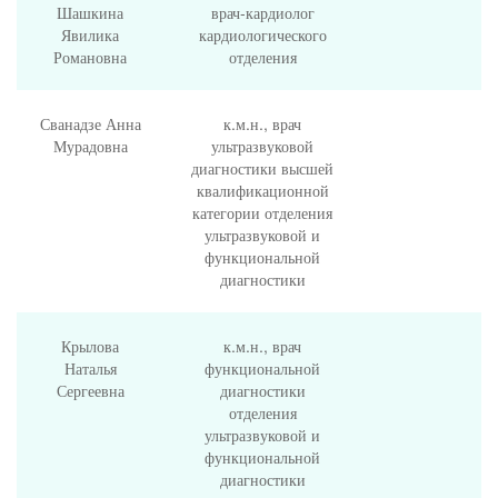
Шашкина
врач-кардиолог
Явилика
кардиологического
Романовна
отделения
Сванадзе Анна
к.м.н., врач
Мурадовна
ультразвуковой
диагностики высшей
квалификационной
категории отделения
ультразвуковой и
функциональной
диагностики
Крылова
к.м.н., врач
Наталья
функциональной
Сергеевна
диагностики
отделения
ультразвуковой и
функциональной
диагностики