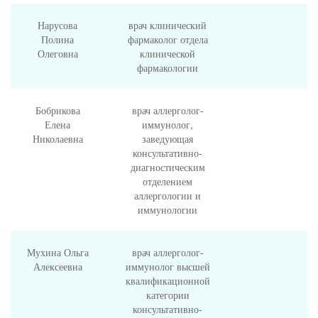
Нарусова
врач клинический
Полина
фармаколог отдела
Олеговна
клинической
фармакологии
Бобрикова
врач аллерголог-
Елена
иммунолог,
Николаевна
заведующая
консультативно-
диагностическим
отделением
аллергологии и
иммунологии
Мухина Ольга
врач аллерголог-
Алексеевна
иммунолог высшей
квалификационной
категории
консультативно-