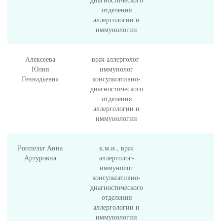
отделения
аллергологии и
иммунологии
Алексеева
врач аллерголог-
Юлия
иммунолог
Геннадьевна
консультативно-
диагностического
отделения
аллергологии и
иммунологии
Роппельт Анна
к.м.н., врач
Артуровна
аллерголог-
иммунолог
консультативно-
диагностического
отделения
аллергологии и
иммунологии