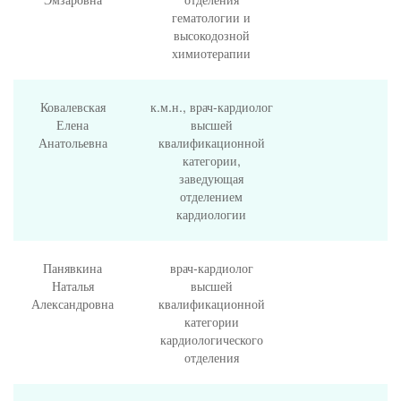
гематологии и
высокодозной
химиотерапии
Ковалевская
к.м.н., врач-кардиолог
Елена
высшей
Анатольевна
квалификационной
категории,
заведующая
отделением
кардиологии
Панявкина
врач-кардиолог
Наталья
высшей
Александровна
квалификационной
категории
кардиологического
отделения