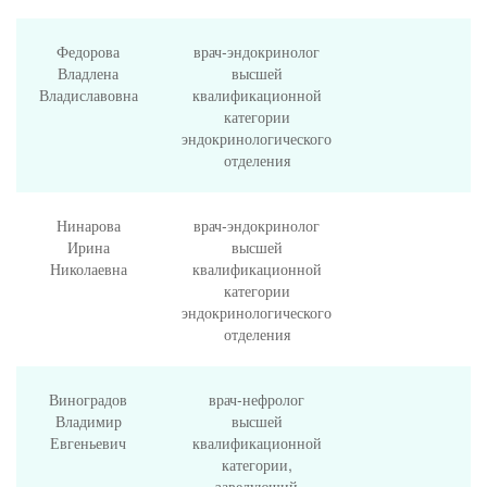
Федорова
врач-эндокринолог
Владлена
высшей
Владиславовна
квалификационной
категории
эндокринологического
отделения
Нинарова
врач-эндокринолог
Ирина
высшей
Николаевна
квалификационной
категории
эндокринологического
отделения
Виноградов
врач-нефролог
Владимир
высшей
Евгеньевич
квалификационной
категории,
заведующий