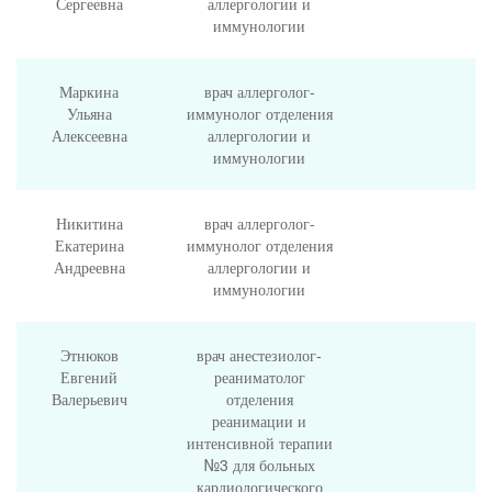
Сергеевна
аллергологии и
иммунологии
Маркина
врач аллерголог-
Ульяна
иммунолог отделения
Алексеевна
аллергологии и
иммунологии
Никитина
врач аллерголог-
Екатерина
иммунолог отделения
Андреевна
аллергологии и
иммунологии
Этнюков
врач анестезиолог-
Евгений
реаниматолог
Валерьевич
отделения
реанимации и
интенсивной терапии
№3 для больных
кардиологического