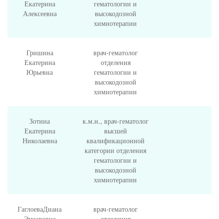
Екатерина
гематологии и
Алексеевна
высокодозной
химиотерапии
Гришина
врач-гематолог
Екатерина
отделения
Юрьевна
гематологии и
высокодозной
химиотерапии
Зотина
к.м.н., врач-гематолог
Екатерина
высшей
Николаевна
квалификационной
категории отделения
гематологии и
высокодозной
химиотерапии
ГаглоеваДиана
врач-гематолог
Эмзаровна
отделения