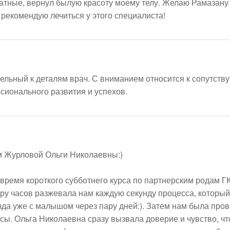
атные, вернул былую красоту моему телу. Желаю Рамазану 
рекомендую лечиться у этого специалиста! 
ельный к деталям врач. С вниманием относится к сопутств
ионального развития и успехов.
м Журловой Ольги Николаевны:) 

время короткого субботнего курса по партнерским родам 
ру часов разжевала нам каждую секунду процесса, который
а уже с малышом через пару дней:). Затем нам была провед
сы. Ольга Николаевна сразу вызвала доверие и чувство, что