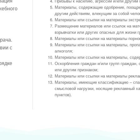
рация
Призывы к насилию, агрессии и/или другим
Материалы, содержащие одобрение, поощрен
жебного
другим действиям, влекущим за собой чело
Материалы или ссылки на материалы экстре
Размещение материалов или ссылок на мат
взрывчатки или других опасных для жизни 
Материалы или ссылки на материалы порног
рача.
Материалы или ссылки на материалы, проп
вии с
алкоголя;
Материалы или ссылки на материалы, соде
рядке
Оскорбления граждан и/или групп граждан
или другим признаком;
Материалы или ссылки на материалы реклам
Материалы, имеющие классификацию – спам
смысловой нагрузки, носящие рекламный х
пунктов).