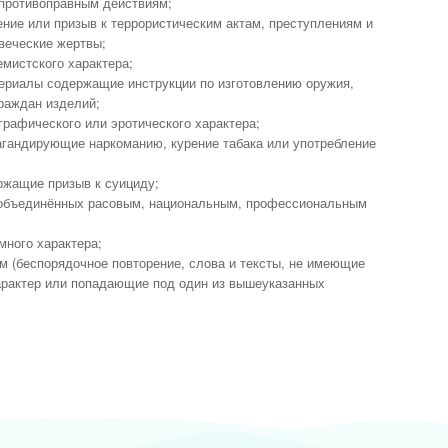
 противоправным действиям;
ие или призыв к террористическим актам, преступлениям и
веческие жертвы;
мистского характера;
ериалы содержащие инструкции по изготовлению оружия,
граждан изделий;
рафического или эротического характера;
агандирующие наркоманию, курение табака или употребление
ржащие призыв к суициду;
, объединённых расовым, национальным, профессиональным
ного характера;
 (беспорядочное повторение, слова и тексты, не имеющие
арактер или попадающие под один из вышеуказанных