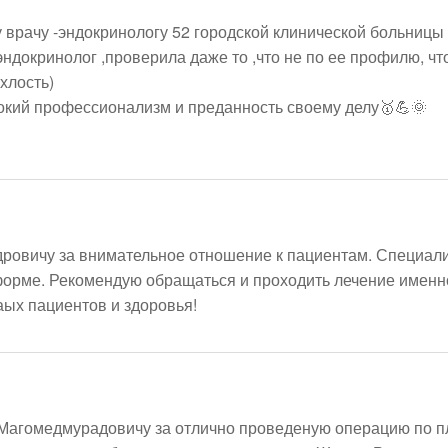
 врачу -эндокринологу 52 городской клинической больницы
докринолог ,проверила даже то ,что не по ее профилю, что
лость)

окий профессионализм и преданность своему делу🥇💪🌞

овичу за внимательное отношение к пациентам. Специалис
орме. Рекомендую обращаться и проходить лечение именно 
ых пациентов и здоровья! 
 Магомедмурадовичу за отлично проведеную операцию по пл