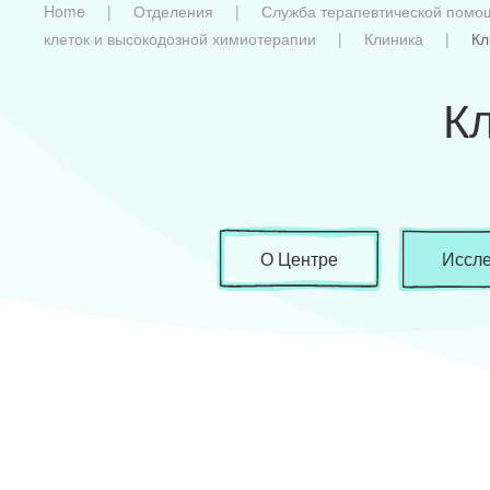
Home
Отделения
Служба терапевтической помо
клеток и высокодозной химиотерапии
Клиника
Кл
К
О Центре
Иссл