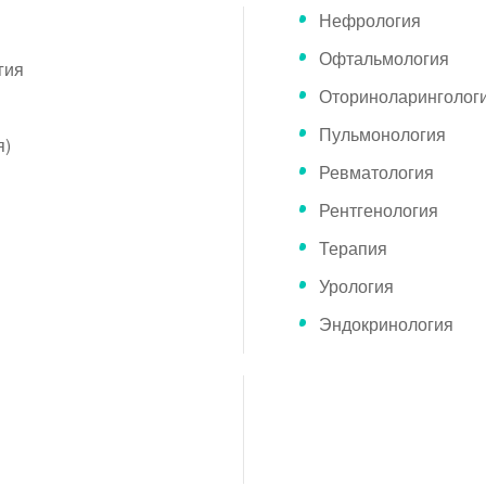
Нефрология
Офтальмология
гия
Оториноларинголог
Пульмонология
я)
Ревматология
Рентгенология
Терапия
Урология
Эндокринология