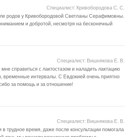
Специалист:
Кривобородова С. С.
сле родов у Кривобородовой Светланы Серафимовны. 
ониманием и добротой, несмотря на бесконечный 
Специалист:
Вишнякова Е. В.
мне справиться с лактостазом и наладить лактацию 
я, временные интервалы. С Евдокией очень приятно 
ибо за помощь и за отношение!

Специалист:
Вишнякова Е. В.
в трудное время, даже после консультации помогала 
ий день мы решили возникшую проблему с 