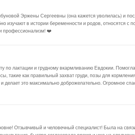
мбуновой Эржены Сергеевны (она кажется уволилась) и по
но изучают в истории беременности и родов, относятся с п
 и профессионализм! ❤️
у по лактации и грудному вкармливанию Евдокии. Помогла 
ы, такие как правильный захват груди, позы для кормлени
 и делает это максимально доброжелательно. Огромное спас
не! Отзывчивый и человечный специалист! Была на связи 
консультация, быстро согласовала время и уже на следующ