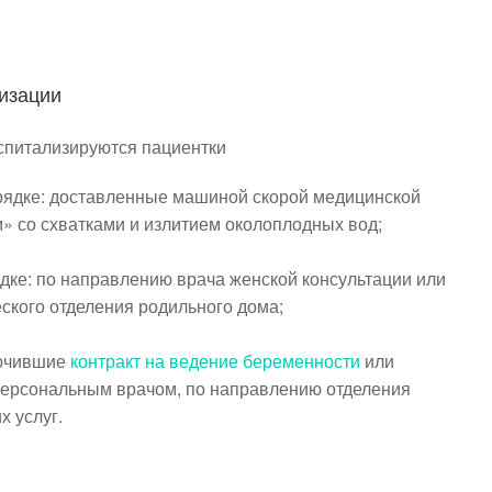
изации
спитализируются пациентки
рядке: доставленные машиной скорой медицинской
» со схватками и излитием околоплодных вод;
ке: по направлению врача женской консультации или
ского отделения родильного дома;
лючившие
контракт на ведение беременности
или
персональным врачом, по направлению отделения
х услуг.