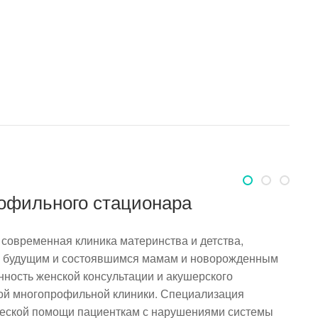
Родильный д
Основны
Платн
рофильного стационара
современная клиника материнства и детства,
ь будущим и состоявшимся мамам и новорожденным
нность женской консультации и акушерского
ой многопрофильной клиники. Специализация
ической помощи пациенткам с нарушениями системы