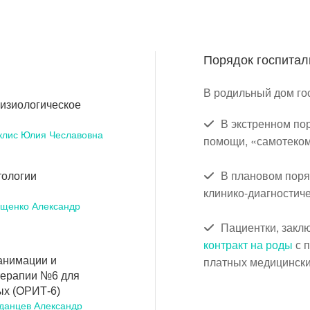
Порядок госпитал
В родильный дом го
изиологическое
В экстренном по
клис Юлия Чеславовна
помощи, «самотеком
В плановом поряд
тологии
клинико-диагностиче
щенко Александр
Пациентки, зак
контракт на роды
с 
платных медицински
анимации и
терапии №6 для
х (ОРИТ-6)
данцев Александр