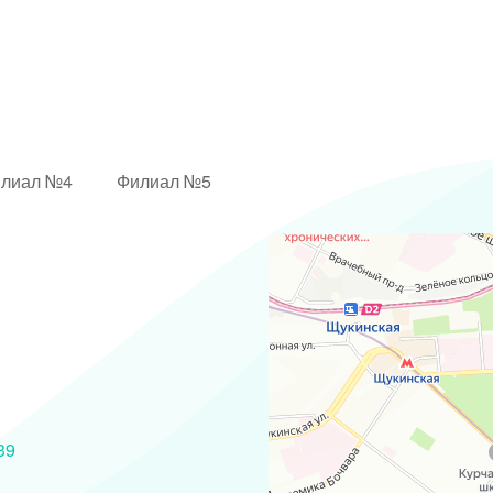
лиал №4
Филиал №5
ГБУЗ ГКБ №52, ДЗМ филиал Родил
Родильный дом в Москве
Женская консультация в Москве
39