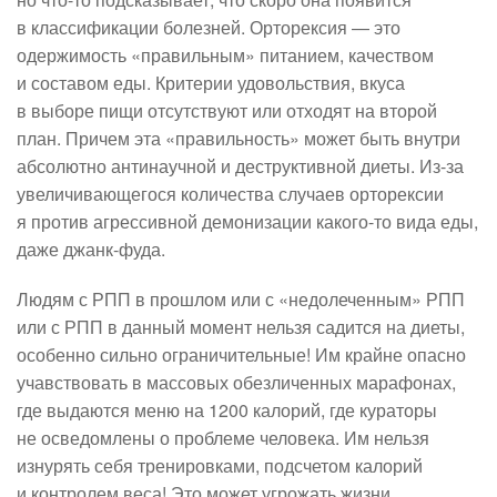
в классификации болезней. Орторексия — это
одержимость «правильным» питанием, качеством
и составом еды. Критерии удовольствия, вкуса
в выборе пищи отсутствуют или отходят на второй
план. Причем эта «правильность» может быть внутри
абсолютно антинаучной и деструктивной диеты. Из-за
увеличивающегося количества случаев орторексии
я против агрессивной демонизации какого-то вида еды,
даже джанк-фуда.
Людям с РПП в прошлом или с «недолеченным» РПП
или с РПП в данный момент нельзя садится на диеты,
особенно сильно ограничительные! Им крайне опасно
учавствовать в массовых обезличенных марафонах,
где выдаются меню на 1200 калорий, где кураторы
не осведомлены о проблеме человека. Им нельзя
изнурять себя тренировками, подсчетом калорий
и контролем веса! Это может угрожать жизни.