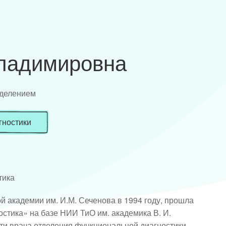
ладимировна
тделением
гностики
тика
 академии им. И.М. Сеченова в 1994 году, прошла 
тика» на базе НИИ ТиО им. академика В. И. 
ти врача отделения функциональной диагностики. 