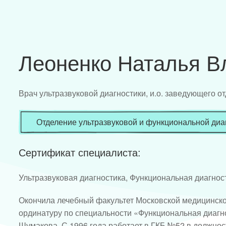
Леоненко Наталья В
Врач ультразвуковой диагностики, и.о. заведующего о
Отделение ультразвуковой и функциональной диа
Сертификат специалиста:
Ультразвуковая диагностика, Функциональная диагнос
Окончила лечебный факультет Московской медицинской
ординатуру по специальности «Функциональная диагнос
Шумакова. С 1996 года работает в ГКБ №52 в должнос