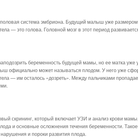
 половая система эмбриона. Будущий малыш уже размером 
тела — это голова. Головной мозг в этот период развиваетс
аподозрить беременность будущей мамы, но ее матка уже 
лыш официально может называться плодом. У него уже сф
 тела — им осталось «дозреть». Между пальчиками пропадает
ыми.
рвый скрининг, который включает УЗИ и анализ крови мамы
плода и основные осложнения течения беременности. Тако
нарушения и пороки развития плода.