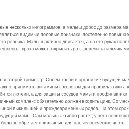
вые несколько килограммов, а малыш дорос до размера ма
оявляться видимые половые признаки, постепенно повышае
го ребенка. Малыш активно двигается, а на его руках поя
 рефлексы: кроха может открывать рот, шевелить пальчиками
тся второй триместр. Объем крови в организме будущей м
важно принимать витамины с железом для профилактики ан
бится лютеин, а для защиты сосудов мамы и профилактики
минный комплекс обязательно должен входить цинк. Соглас
ичиной выкидышей и преждевременных родов. На этом срок
будущей мамы. Сам малыш активно растет, у него появляют
е больше обретает привычные для нас человеческие черты.