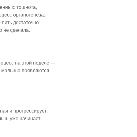
менных: тошнота,
оцесс органогенеза:
 пить достаточно
о не сделала.
оцесс на этой неделе —
его малыша появляются
ная и прогрессирует.
лыш уже начинает