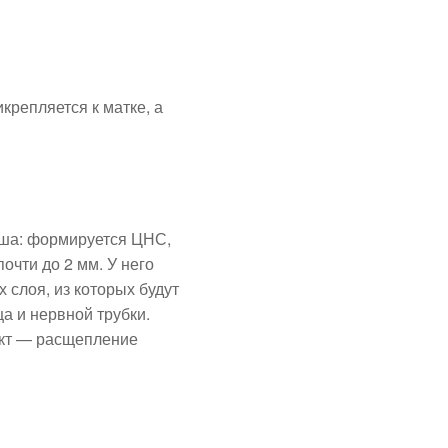
крепляется к матке, а
ыша: формируется ЦНС,
очти до 2 мм. У него
слоя, из которых будут
а и нервной трубки.
ект — расщепление