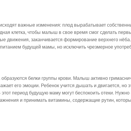
оисходят важные изменения: плод вырабатывает собственн
удная клетка, чтобы малыш в свое время смог сделать перв
е движения, заканчивается формирование верхнего нёба. 
 питанием будущей мамы, но исключить чрезмерное употре
а образуются белки группы крови. Малыш активно гримаснич
ажает его эмоции. Ребенок учится дышать и двигается, но 
 этот период будущую маму могут беспокоить отеки. Нужно
ражнения и принимать витамины, содержащие рутин, которы