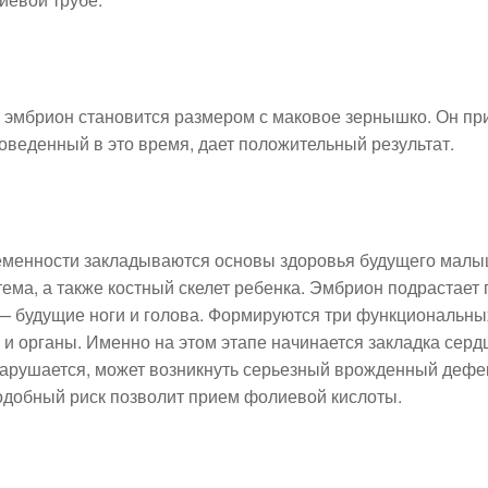
и эмбрион становится размером с маковое зернышко. Он при
роведенный в это время, дает положительный результат.
еменности закладываются основы здоровья будущего мал
ема, а также костный скелет ребенка. Эмбрион подрастает п
 будущие ноги и голова. Формируются три функциональных 
 и органы. Именно на этом этапе начинается закладка сердц
арушается, может возникнуть серьезный врожденный деф
одобный риск позволит прием фолиевой кислоты.