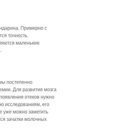
ндарина. Примерно с
тся точность
вляются маленькие
.
амы постепенно
емии. Для развития мозга
 появления отеков нужно
но исследованиям, его
е уже можно заметить
ся зачатки молочных