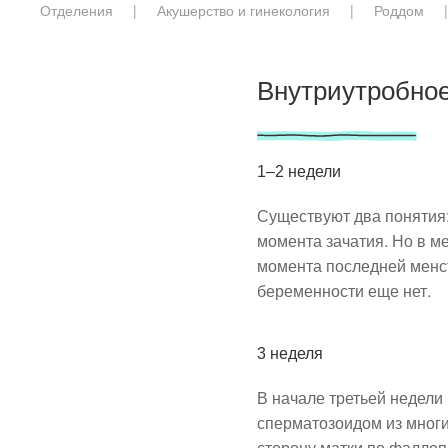
Отделения
Акушерство и гинекология
Роддом
Внутриутробное
1–2 недели
Существуют два понятия
момента зачатия. Но в м
момента последней менст
беременности еще нет.
3 неделя
В начале третьей недели
сперматозоидом из многи
сторону матки по фаллоп