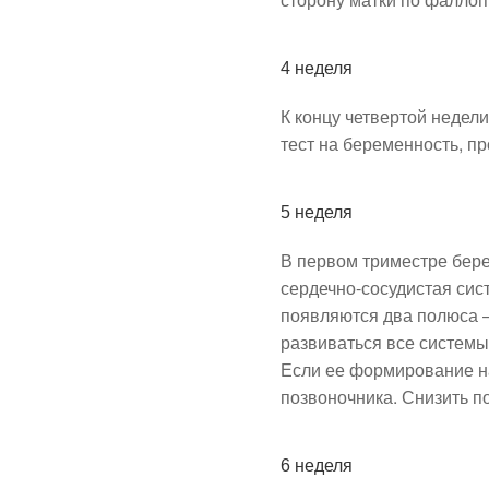
4 неделя
К концу четвертой недел
тест на беременность, п
5 неделя
В первом триместре бер
сердечно-сосудистая сист
появляются два полюса —
развиваться все системы
Если ее формирование н
позвоночника. Снизить п
6 неделя