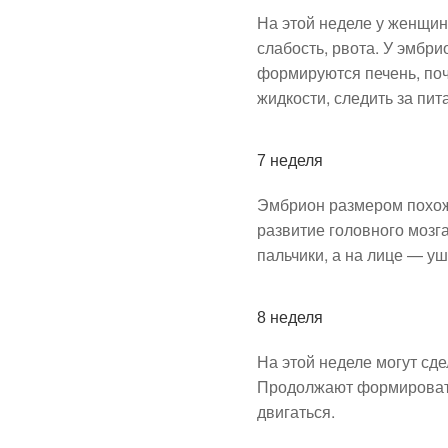
На этой неделе у женщин
слабость, рвота. У эмбр
формируются печень, поч
жидкости, следить за пит
7 неделя
Эмбрион размером похож
развитие головного мозг
пальчики, а на лице — уш
8 неделя
На этой неделе могут сд
Продолжают формировать
двигаться.